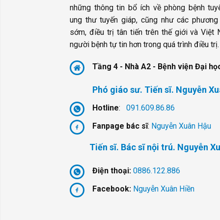
những thông tin bổ ích về phòng bệnh tuyế
ung thư tuyến giáp, cũng như các phươn
sớm, điều trị tân tiến trên thế giới và Việt
người bệnh tự tin hơn trong quá trình điều trị.
Tầng 4 - Nhà A2 - Bệnh viện Đại họ
Phó giáo sư. Tiến sĩ. Nguyễn X
Hotline
:
091.609.86.86
Fanpage bác sĩ
:
Nguyễn Xuân Hậu
Tiến sĩ. Bác sĩ nội trú. Nguyễn Xu
Điện thoại:
0886.122.886
Facebook:
Nguyễn Xuân Hiền