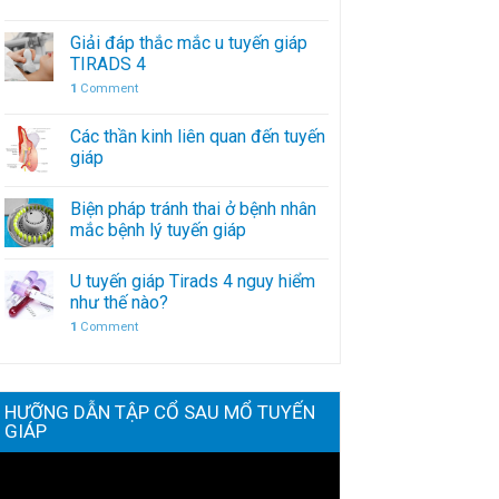
Giải đáp thắc mắc u tuyến giáp
TIRADS 4
1
Comment
Các thần kinh liên quan đến tuyến
giáp
Biện pháp tránh thai ở bệnh nhân
mắc bệnh lý tuyến giáp
U tuyến giáp Tirads 4 nguy hiểm
như thế nào?
1
Comment
HƯỠNG DẪN TẬP CỔ SAU MỔ TUYẾN
GIÁP
rình
hơi