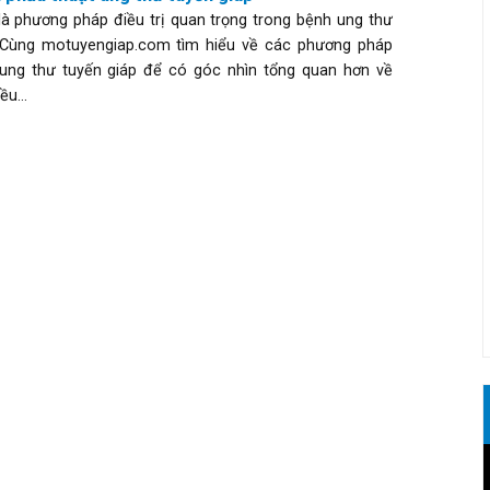
là phương pháp điều trị quan trọng trong bệnh ung thư
. Cùng motuyengiap.com tìm hiểu về các phương pháp
ung thư tuyến giáp để có góc nhìn tổng quan hơn về
ều...
T
c