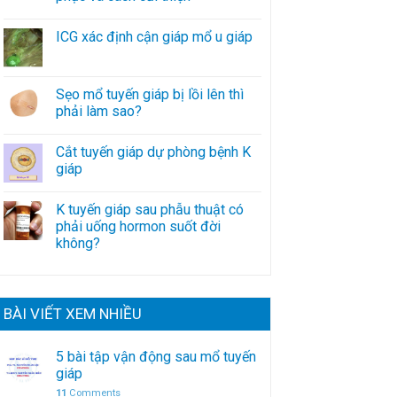
ICG xác định cận giáp mổ u giáp
Sẹo mổ tuyến giáp bị lồi lên thì
phải làm sao?
Cắt tuyến giáp dự phòng bệnh K
giáp
K tuyến giáp sau phẫu thuật có
phải uống hormon suốt đời
không?
BÀI VIẾT XEM NHIỀU
5 bài tập vận động sau mổ tuyến
giáp
11
Comments