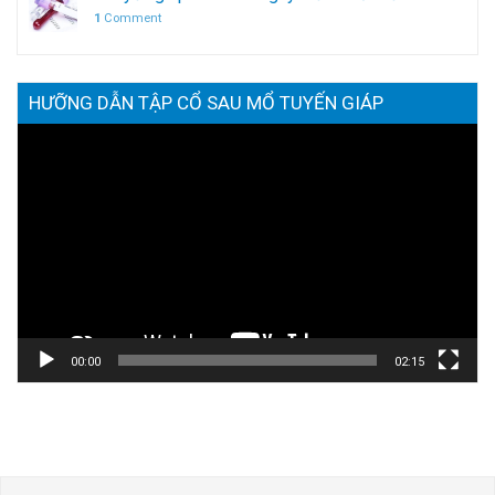
1
Comment
HƯỠNG DẪN TẬP CỔ SAU MỔ TUYẾN GIÁP
Trình
chơi
Video
00:00
02:15