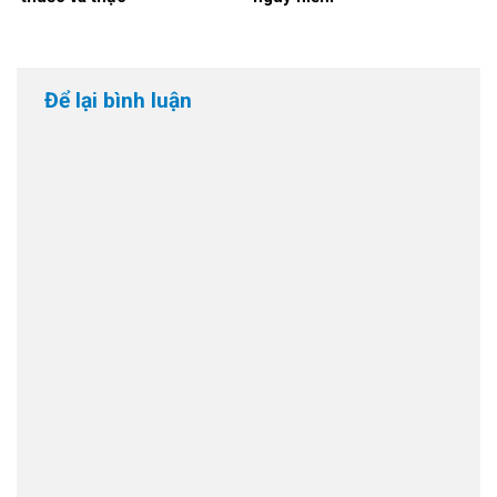
phẩm chức
như thế nào?
năng
Để lại bình luận