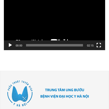
chơi
Video
00:00
02:15