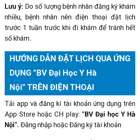
Lưu ý:
Do số lượng bệnh nhân đăng ký khám
nhiều, bệnh nhân nên điện thoại đặt lịch
trước 1 tuần trước khi đi khám để tránh hết
số khám.
HƯỚNG DẪN ĐẶT LỊCH QUA ỨNG
DỤNG “BV Đại Học Y Hà
Nội”
TRÊN ĐIỆN THOẠI
Tải app và đăng kí tài khoản ứng dụng trên
App Store hoặc CH play:
“BV Đại học Y Hà
Nội”.
Đăng nhập hoặc Đăng ký tài khoản