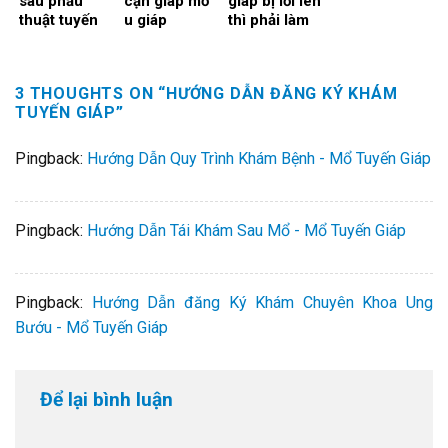
sau phẫu
cận giáp mổ
giáp bị lồi lên
thuật tuyến
u giáp
thì phải làm
giáp: Nguyên
sao?
nhân, thời
gian hồi phục
3 THOUGHTS ON “
HƯỚNG DẪN ĐĂNG KÝ KHÁM
và cách cải
TUYẾN GIÁP
”
thiện
Pingback:
Hướng Dẫn Quy Trình Khám Bệnh - Mổ Tuyến Giáp
Pingback:
Hướng Dẫn Tái Khám Sau Mổ - Mổ Tuyến Giáp
Pingback:
Hướng Dẫn đăng Ký Khám Chuyên Khoa Ung
Bướu - Mổ Tuyến Giáp
Để lại bình luận