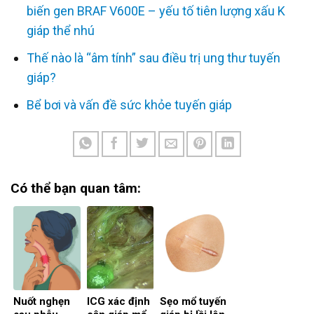
biến gen BRAF V600E – yếu tố tiên lượng xấu K
giáp thể nhú
Thế nào là “âm tính” sau điều trị ung thư tuyến
giáp?
Bể bơi và vấn đề sức khỏe tuyến giáp
Có thể bạn quan tâm:
Nuốt nghẹn
ICG xác định
Sẹo mổ tuyến