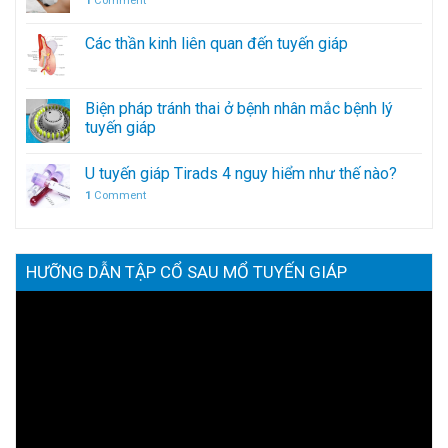
1
Comment
Các thần kinh liên quan đến tuyến giáp
Biện pháp tránh thai ở bệnh nhân mắc bệnh lý
tuyến giáp
U tuyến giáp Tirads 4 nguy hiểm như thế nào?
1
Comment
HƯỠNG DẪN TẬP CỔ SAU MỔ TUYẾN GIÁP
Trình
chơi
Video