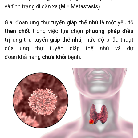
và tình trạng di căn xa (
M
= Metastasis).
Giai đoạn ung thư tuyến giáp thể nhú là một yếu tố
then chốt
trong việc lựa chọn
phương pháp điều
trị
ung thư tuyến giáp thể nhú, mức độ phẫu thuật
của ung thư tuyến giáp thể nhú và dự
đoán
khả năng
chữa khỏi
bệnh.