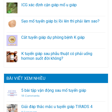
ICG xác định cận giáp mổ u giáp
Sẹo mổ tuyến giáp bị lồi lên thì phải làm sao?
Cắt tuyến giáp dự phòng bệnh K giáp
K tuyến giáp sau phẫu thuật có phải uống
hormon suốt đời không?
BÀI VIẾT XEM NHIỀU
5 bài tập vận động sau mổ tuyến giáp
11
Comments
Giải đáp thắc mắc u tuyến giáp TIRADS 4