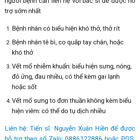
người bệnh cần liên hệ với bác sĩ đễ được hỗ
trợ sớm nhất
Bệnh nhân có biểu hiện khó thở, thở rít
Bệnh nhân tê bì, co quắp tay chân, hoặc
khó thở
Vết mổ nhiễm khuẩn: biểu hiện sưng, nóng,
đỏ ửng, đau nhiều, có thể kèm gai lạnh
hoặc sốt
Vết mổ sưng to đơn thuần không kèm biểu
hiện viêm: có thể do tụ dịch nhiều
Liên hệ: Tiến sĩ. Nguyễn Xuân Hiền để được
hỗ trợ theo số Zalo: 0886122886 hoặc PGS.