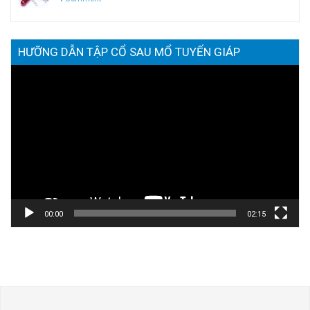
HƯỠNG DẪN TẬP CỔ SAU MỔ TUYẾN GIÁP
Trình
chơi
Video
00:00
02:15