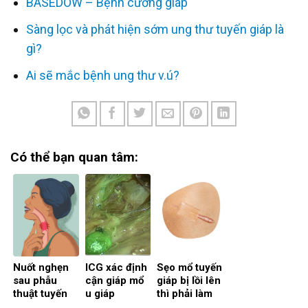
BASEDOW – Bệnh cường giáp
Sàng lọc và phát hiện sớm ung thư tuyến giáp là
gì?
Ai sẽ mắc bệnh ung thư v.ú?
Có thể bạn quan tâm:
Nuốt nghẹn
ICG xác định
Sẹo mổ tuyến
sau phẫu
cận giáp mổ
giáp bị lồi lên
thuật tuyến
u giáp
thì phải làm
giáp: Nguyên
sao?