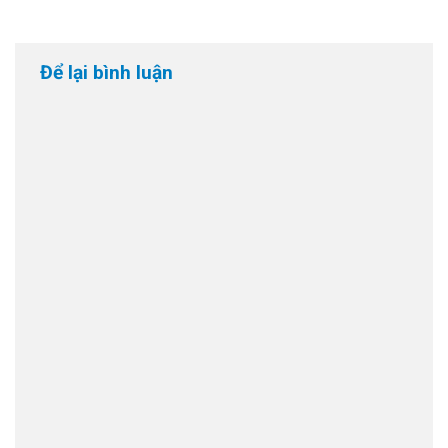
nhân, thời
gian hồi phục
và cách cải
Để lại bình luận
thiện